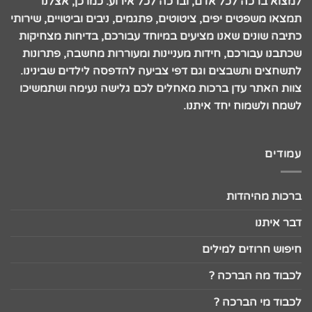
למצוא ברכה לכל אדם, וברכה לכל אירוע. כמו כן, אצלנו
תמצאו משפטים יפים, ציטוטים, פתגמים, ניבים וביטויים, שירותי
כתיבה שונים שאנו מציעים במיוחד עבורכם, בדיחות מצחיקות
שכתבנו עבורכם, חידות מעניינות ומעוררות מחשבה, פתרונות
לתשחצים ותשבצים וגם דפי צביעה להדפסה לילדים שבינינו.
צוות האתר עדן ברכות מאחלים לכם גלישה נעימה ושתמשיכו
לשמח ולשמוח יחד איתנו.
עמודים
ברכות מהיהדות
דבר איתנו
חיפוש חרוזים למילים
לכבוד מה הברכה ?
לכבוד מי הברכה ?