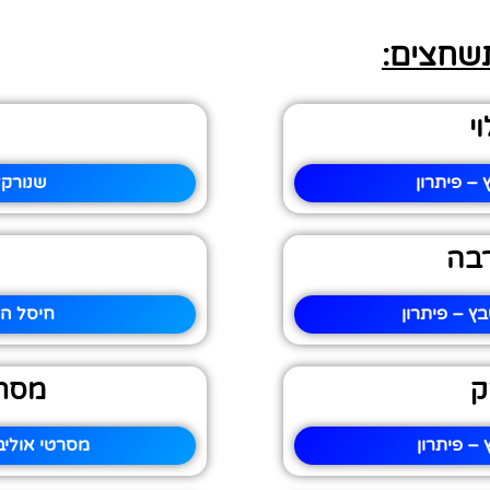
תשחצים:
י
– פיתרון
שנורקל
בה
 – פיתרון
חיסל הר
ק
מסרט
– פיתרון
מסרטי אוליב