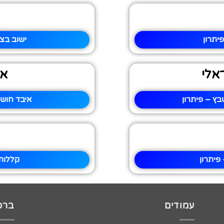
יתרון
ישוב בצ
אלי
אי
ץ – פיתרון
איבד חוש 
פיתרון
קללות
עמודים
ברכו