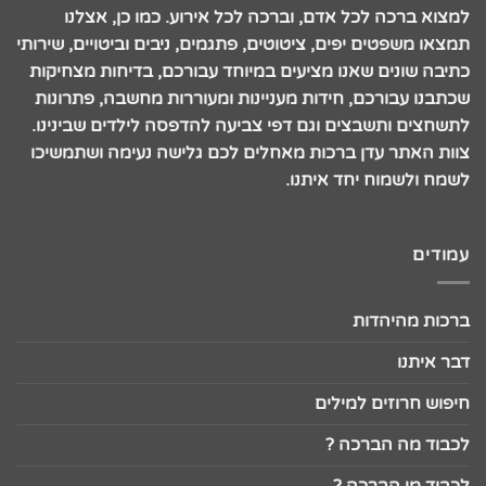
למצוא ברכה לכל אדם, וברכה לכל אירוע. כמו כן, אצלנו
תמצאו משפטים יפים, ציטוטים, פתגמים, ניבים וביטויים, שירותי
כתיבה שונים שאנו מציעים במיוחד עבורכם, בדיחות מצחיקות
שכתבנו עבורכם, חידות מעניינות ומעוררות מחשבה, פתרונות
לתשחצים ותשבצים וגם דפי צביעה להדפסה לילדים שבינינו.
צוות האתר עדן ברכות מאחלים לכם גלישה נעימה ושתמשיכו
לשמח ולשמוח יחד איתנו.
עמודים
ברכות מהיהדות
דבר איתנו
חיפוש חרוזים למילים
לכבוד מה הברכה ?
לכבוד מי הברכה ?