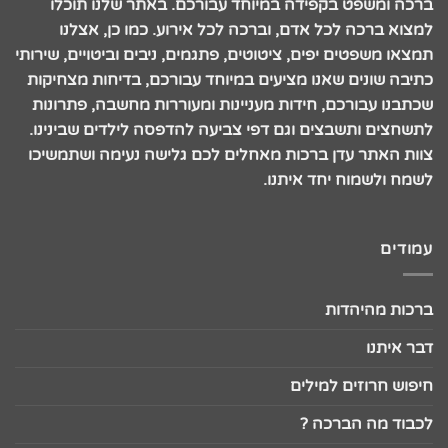
ברכה ומשפט בקפידה במיוחד עבורכם. באתר שלנו תוכלו
למצוא ברכה לכל אדם, וברכה לכל אירוע. כמו כן, אצלנו
תמצאו משפטים יפים, ציטוטים, פתגמים, ניבים וביטויים, שירותי
כתיבה שונים שאנו מציעים במיוחד עבורכם, בדיחות מצחיקות
שכתבנו עבורכם, חידות מעניינות ומעוררות מחשבה, פתרונות
לתשחצים ותשבצים וגם דפי צביעה להדפסה לילדים שבינינו.
צוות האתר עדן ברכות מאחלים לכם גלישה נעימה ושתמשיכו
לשמח ולשמוח יחד איתנו.
עמודים
ברכות מהיהדות
דבר איתנו
חיפוש חרוזים למילים
לכבוד מה הברכה ?