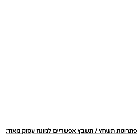
פתרונות תשחץ / תשבץ אפשריים למונח עסוק מאוד: