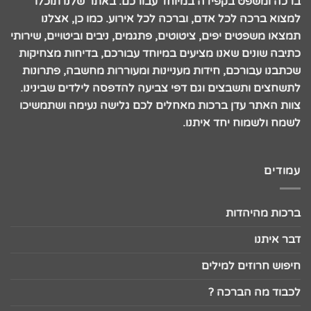
ברכה ומשפט בקפידה במיוחד עבורכם. באתר שלנו תוכלו
למצוא ברכה לכל אדם, וברכה לכל אירוע. כמו כן, אצלנו
תמצאו משפטים יפים, ציטוטים, פתגמים, ניבים וביטויים, שירותי
כתיבה שונים שאנו מציעים במיוחד עבורכם, בדיחות מצחיקות
שכתבנו עבורכם, חידות מעניינות ומעוררות מחשבה, פתרונות
לתשחצים ותשבצים וגם דפי צביעה להדפסה לילדים שבינינו.
צוות האתר עדן ברכות מאחלים לכם גלישה נעימה ושתמשיכו
לשמח ולשמוח יחד איתנו.
עמודים
ברכות מהיהדות
דבר איתנו
חיפוש חרוזים למילים
לכבוד מה הברכה ?