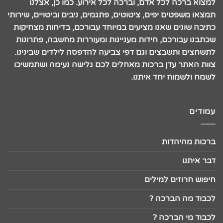
למצוא ברכה לכל אדם, וברכה לכל אירוע. כמו כן, אצלנו
תמצאו משפטים יפים, ציטוטים, פתגמים, ניבים וביטויים, שירותי
כתיבה שונים שאנו מציעים במיוחד עבורכם, בדיחות מצחיקות
שכתבנו עבורכם, חידות מעניינות ומעוררות מחשבה, פתרונות
לתשחצים ותשבצים וגם דפי צביעה להדפסה לילדים שבינינו.
צוות האתר עדן ברכות מאחלים לכם גלישה נעימה ושתמשיכו
לשמח ולשמוח יחד איתנו.
עמודים
ברכות מהיהדות
דבר איתנו
חיפוש חרוזים למילים
לכבוד מה הברכה ?
לכבוד מי הברכה ?