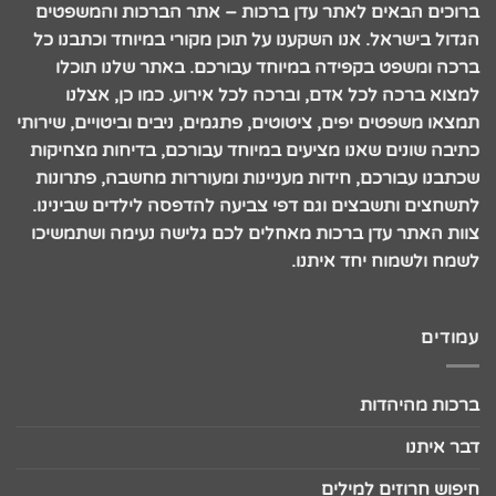
ברוכים הבאים לאתר עדן ברכות – אתר הברכות והמשפטים
הגדול בישראל. אנו השקענו על תוכן מקורי במיוחד וכתבנו כל
ברכה ומשפט בקפידה במיוחד עבורכם. באתר שלנו תוכלו
למצוא ברכה לכל אדם, וברכה לכל אירוע. כמו כן, אצלנו
תמצאו משפטים יפים, ציטוטים, פתגמים, ניבים וביטויים, שירותי
כתיבה שונים שאנו מציעים במיוחד עבורכם, בדיחות מצחיקות
שכתבנו עבורכם, חידות מעניינות ומעוררות מחשבה, פתרונות
לתשחצים ותשבצים וגם דפי צביעה להדפסה לילדים שבינינו.
צוות האתר עדן ברכות מאחלים לכם גלישה נעימה ושתמשיכו
לשמח ולשמוח יחד איתנו.
עמודים
ברכות מהיהדות
דבר איתנו
חיפוש חרוזים למילים