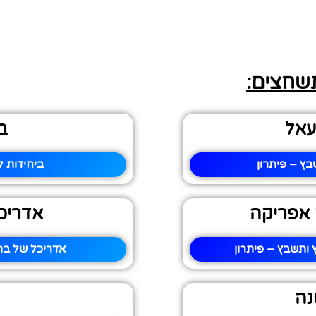
תשחצים:
עאל
ב
ץ – פיתרון
ביחידות ל
 אפריקה
אדריכ
ותשבץ – פיתרון
אדריכל של בת
נה