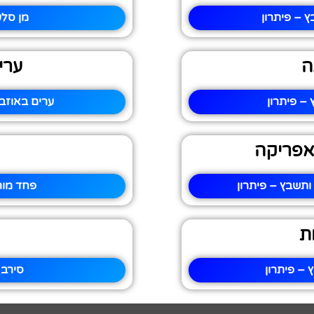
 – פיתרון
מן סלע
ה
ערי
– פיתרון
ערים באוזב
אפריקה
תשבץ – פיתרון
פחד מור
ת
– פיתרון
סירב 