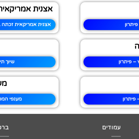
אצנית אמריקאית
פיתרון
אצנית אמריקאית זכתה ב
ה
– פיתרון
שיוך תי
מע
פיתרון
מענפי המכ
עמודים
ברכו