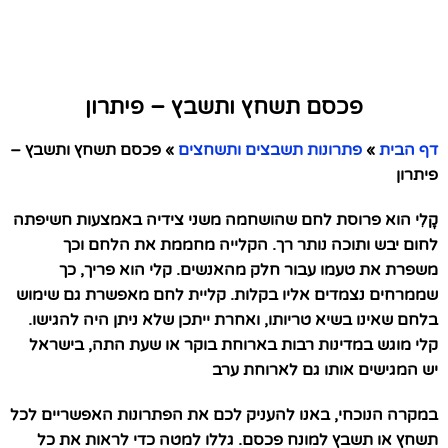
פכסם תשחץ ותשבץ – פיתרון
דף הבית
»
פתרונות תשבצים ותשחצים
»
פכסם תשחץ ותשבץ –
פיתרון
קָ‏לִי הוא פרוסת לחם שהושחמה משני צידיה באמצעות חשיפתה
לחום יבש ותוכה נותר רך. הקלייה מחממת את הלחם וכך
משפרת את טעמו עבור חלק מהאנשים. קלי הוא פריך, כך
שממרחים נצמדים אליו בקלות. קליית לחם מאפשרת גם שימוש
בלחם שאינו בשיא טריותו, ואחרת ייתכן שלא ניתן היה להגישו.
קלי מוגש במדינות רבות בארוחת בוקר או שעת התה, בישראל
יש המגישים אותו גם לארוחת ערב
במקרה הנוכחי, באנו להעניק לכם את הפתרונות האפשריים לכל
תשחץ או תשבץ למונח פכסם. גללו למטה כדי לראות את כל