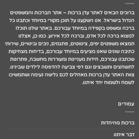
ברוכים הבאים לאתר עדן ברכות – אתר הברכות והמשפטים
הגדול בישראל. אנו השקענו על תוכן מקורי במיוחד וכתבנו כל
ברכה ומשפט בקפידה במיוחד עבורכם. באתר שלנו תוכלו
למצוא ברכה לכל אדם, וברכה לכל אירוע. כמו כן, אצלנו
תמצאו משפטים יפים, ציטוטים, פתגמים, ניבים וביטויים, שירותי
כתיבה שונים שאנו מציעים במיוחד עבורכם, בדיחות מצחיקות
שכתבנו עבורכם, חידות מעניינות ומעוררות מחשבה, פתרונות
לתשחצים ותשבצים וגם דפי צביעה להדפסה לילדים שבינינו.
צוות האתר עדן ברכות מאחלים לכם גלישה נעימה ושתמשיכו
לשמח ולשמוח יחד איתנו.
עמודים
ברכות מהיהדות
דבר איתנו