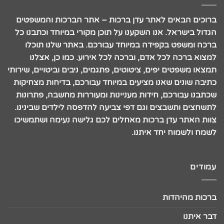
ברוכים הבאים לאתר עדן ברכות – אתר הברכות והמשפטים
הגדול בישראל. אנו השקענו על תוכן מקורי במיוחד וכתבנו כל
ברכה ומשפט בקפידה במיוחד עבורכם. באתר שלנו תוכלו
למצוא ברכה לכל אדם, וברכה לכל אירוע. כמו כן, אצלנו
תמצאו משפטים יפים, ציטוטים, פתגמים, ניבים וביטויים, שירותי
כתיבה שונים שאנו מציעים במיוחד עבורכם, בדיחות מצחיקות
שכתבנו עבורכם, חידות מעניינות ומעוררות מחשבה, פתרונות
לתשחצים ותשבצים וגם דפי צביעה להדפסה לילדים שבינינו.
צוות האתר עדן ברכות מאחלים לכם גלישה נעימה ושתמשיכו
לשמח ולשמוח יחד איתנו.
עמודים
ברכות מהיהדות
דבר איתנו