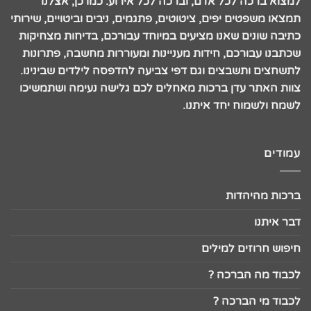
למצוא ברכה לכל אדם, וברכה לכל אירוע. כמו כן, אצלנו
תמצאו משפטים יפים, ציטוטים, פתגמים, ניבים וביטויים, שירותי
כתיבה שונים שאנו מציעים במיוחד עבורכם, בדיחות מצחיקות
שכתבנו עבורכם, חידות מעניינות ומעוררות מחשבה, פתרונות
לתשחצים ותשבצים וגם דפי צביעה להדפסה לילדים שבינינו.
צוות האתר עדן ברכות מאחלים לכם גלישה נעימה ושתמשיכו
לשמח ולשמוח יחד איתנו.
עמודים
ברכות מהיהדות
דבר איתנו
חיפוש חרוזים למילים
לכבוד מה הברכה ?
לכבוד מי הברכה ?