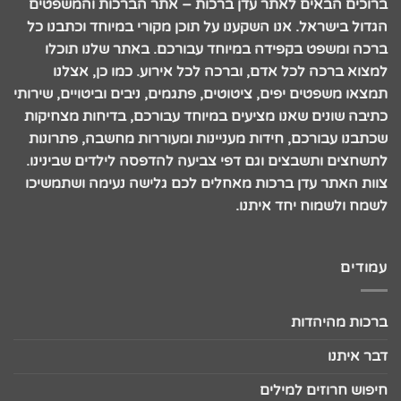
ברוכים הבאים לאתר עדן ברכות – אתר הברכות והמשפטים
הגדול בישראל. אנו השקענו על תוכן מקורי במיוחד וכתבנו כל
ברכה ומשפט בקפידה במיוחד עבורכם. באתר שלנו תוכלו
למצוא ברכה לכל אדם, וברכה לכל אירוע. כמו כן, אצלנו
תמצאו משפטים יפים, ציטוטים, פתגמים, ניבים וביטויים, שירותי
כתיבה שונים שאנו מציעים במיוחד עבורכם, בדיחות מצחיקות
שכתבנו עבורכם, חידות מעניינות ומעוררות מחשבה, פתרונות
לתשחצים ותשבצים וגם דפי צביעה להדפסה לילדים שבינינו.
צוות האתר עדן ברכות מאחלים לכם גלישה נעימה ושתמשיכו
לשמח ולשמוח יחד איתנו.
עמודים
ברכות מהיהדות
דבר איתנו
חיפוש חרוזים למילים