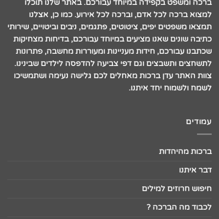
ברכה ומשפט בקפידה במיוחד עבורכם. באתר שלנו תוכלו
למצוא ברכה לכל אדם, וברכה לכל אירוע. כמו כן, אצלנו
תמצאו משפטים יפים, ציטוטים, פתגמים, ניבים וביטויים, שירותי
כתיבה שונים שאנו מציעים במיוחד עבורכם, בדיחות מצחיקות
שכתבנו עבורכם, חידות מעניינות ומעוררות מחשבה, פתרונות
לתשחצים ותשבצים וגם דפי צביעה להדפסה לילדים שבינינו.
צוות האתר עדן ברכות מאחלים לכם גלישה נעימה ושתמשיכו
לשמח ולשמוח יחד איתנו.
עמודים
ברכות מהיהדות
דבר איתנו
חיפוש חרוזים למילים
לכבוד מה הברכה ?