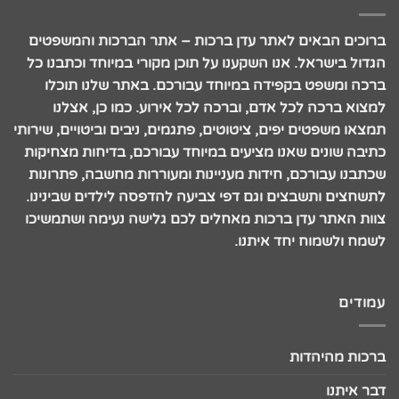
ברוכים הבאים לאתר עדן ברכות – אתר הברכות והמשפטים
הגדול בישראל. אנו השקענו על תוכן מקורי במיוחד וכתבנו כל
ברכה ומשפט בקפידה במיוחד עבורכם. באתר שלנו תוכלו
למצוא ברכה לכל אדם, וברכה לכל אירוע. כמו כן, אצלנו
תמצאו משפטים יפים, ציטוטים, פתגמים, ניבים וביטויים, שירותי
כתיבה שונים שאנו מציעים במיוחד עבורכם, בדיחות מצחיקות
שכתבנו עבורכם, חידות מעניינות ומעוררות מחשבה, פתרונות
לתשחצים ותשבצים וגם דפי צביעה להדפסה לילדים שבינינו.
צוות האתר עדן ברכות מאחלים לכם גלישה נעימה ושתמשיכו
לשמח ולשמוח יחד איתנו.
עמודים
ברכות מהיהדות
דבר איתנו