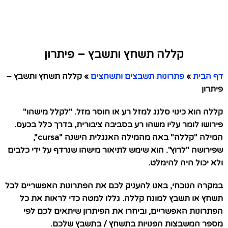
קללה תשחץ ותשבץ – פיתרון
דף הבית
»
פתרונות תשבצים ותשחצים
»
קללה תשחץ ותשבץ –
פיתרון
קללה הוא כינוי סלנג למזל רע או חוסר מזל. "לקלל מישהו"
פירושו לומר עליו משהו רע בסביבה ציבורית, בדרך כלל בכעס.
המילה "קללה" באה מהמילה האנגלית הישנה "cursa",
שפירושה "לרוץ". הוא שימש לתיאור מישהו שנרדף על ידי כלבים
ולא יכול היה להימלט.
במקרה הנוכחי, באנו להעניק לכם את הפתרונות האפשריים לכל
תשחץ או תשבץ למונח קללה. גללו למטה כדי לראות את כל
הפתרונות האפשריים, וביחרו את הפיתרון שיתאים לכם לפי
מספר המשבצות הפנויות בתשחץ / בתשבץ שלכם.