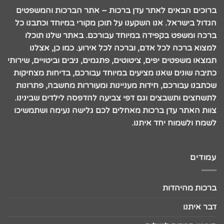
ברוכים הבאים לאתר עדן ברכות – אתר הברכות והמשפטים
הגדול בישראל. אנו השקענו על תוכן מקורי במיוחד וכתבנו כל
ברכה ומשפט בקפידה במיוחד עבורכם. באתר שלנו תוכלו
למצוא ברכה לכל אדם, וברכה לכל אירוע. כמו כן, אצלנו
תמצאו משפטים יפים, ציטוטים, פתגמים, ניבים וביטויים, שירותי
כתיבה שונים שאנו מציעים במיוחד עבורכם, בדיחות מצחיקות
שכתבנו עבורכם, חידות מעניינות ומעוררות מחשבה, פתרונות
לתשחצים ותשבצים וגם דפי צביעה להדפסה לילדים שבינינו.
צוות האתר עדן ברכות מאחלים לכם גלישה נעימה ושתמשיכו
לשמח ולשמוח יחד איתנו.
עמודים
ברכות מהיהדות
דבר איתנו