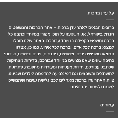
על עדן ברכות
ברוכים הבאים לאתר עדן ברכות – אתר הברכות והמשפטים
הגדול בישראל. אנו השקענו על תוכן מקורי במיוחד וכתבנו כל
ברכה ומשפט בקפידה במיוחד עבורכם. באתר שלנו תוכלו
למצוא ברכה לכל אדם, וברכה לכל אירוע. כמו כן, אצלנו
תמצאו משפטים יפים, ציטוטים, פתגמים, ניבים וביטויים, שירותי
כתיבה שונים שאנו מציעים במיוחד עבורכם, בדיחות מצחיקות
שכתבנו עבורכם, חידות מעניינות ומעוררות מחשבה, פתרונות
לתשחצים ותשבצים וגם דפי צביעה להדפסה לילדים שבינינו.
צוות האתר עדן ברכות מאחלים לכם גלישה נעימה ושתמשיכו
לשמח ולשמוח יחד איתנו.
עמודים