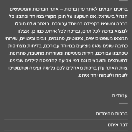
ברוכים הבאים לאתר עדן ברכות – אתר הברכות והמשפטים
הגדול בישראל. אנו השקענו על תוכן מקורי במיוחד וכתבנו כל
ברכה ומשפט בקפידה במיוחד עבורכם. באתר שלנו תוכלו
למצוא ברכה לכל אדם, וברכה לכל אירוע. כמו כן, אצלנו
תמצאו משפטים יפים, ציטוטים, פתגמים, ניבים וביטויים, שירותי
כתיבה שונים שאנו מציעים במיוחד עבורכם, בדיחות מצחיקות
שכתבנו עבורכם, חידות מעניינות ומעוררות מחשבה, פתרונות
לתשחצים ותשבצים וגם דפי צביעה להדפסה לילדים שבינינו.
צוות האתר עדן ברכות מאחלים לכם גלישה נעימה ושתמשיכו
לשמח ולשמוח יחד איתנו.
עמודים
ברכות מהיהדות
דבר איתנו