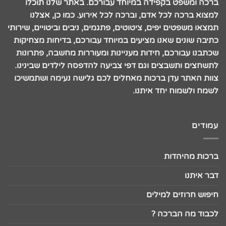
ברכה ומשפט בקפידה במיוחד עבורכם. באתר שלנו תוכלו
למצוא ברכה לכל אדם, וברכה לכל אירוע. כמו כן, אצלנו
תמצאו משפטים יפים, ציטוטים, פתגמים, ניבים וביטויים, שירותי
כתיבה שונים שאנו מציעים במיוחד עבורכם, בדיחות מצחיקות
שכתבנו עבורכם, חידות מעניינות ומעוררות מחשבה, פתרונות
לתשחצים ותשבצים וגם דפי צביעה להדפסה לילדים שבינינו.
צוות האתר עדן ברכות מאחלים לכם גלישה נעימה ושתמשיכו
לשמח ולשמוח יחד איתנו.
עמודים
ברכות מהיהדות
דבר איתנו
חיפוש חרוזים למילים
לכבוד מה הברכה ?