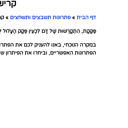
קריש
דף הבית
»
פתרונות תשבצים ותשחצים
»
קרי
פַּקֶּקֶת, הִתְקָרְשׁוּת שֶׁל דָּם לִכְעֵין פְּקָק הֶעָלוּל ל
במקרה הנוכחי, באנו להעניק לכם את הפתרו
הפתרונות האפשריים, וביחרו את הפיתרון 