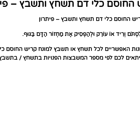
 החוסם כלי דם תשחץ ותשבץ – פית
ש החוסם כלי דם תשחץ ותשבץ – פיתרון
ִסְתֹּם וְרִיד אוֹ עוֹרֵק וּלְהַפְסִיק אֶת מַחְזוֹר הַדָּם בַּגּוּף.
נות האפשריים לכל תשחץ או תשבץ למונח קריש החוסם כלי
שיתאים לכם לפי מספר המשבצות הפנויות בתשחץ / בתשבץ