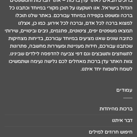
ברוכים הבאים לאתר עדן ברכות – אתר הברכות והמשפטים
הגדול בישראל. אנו השקענו על תוכן מקורי במיוחד וכתבנו כל
ברכה ומשפט בקפידה במיוחד עבורכם. באתר שלנו תוכלו
למצוא ברכה לכל אדם, וברכה לכל אירוע. כמו כן, אצלנו
תמצאו משפטים יפים, ציטוטים, פתגמים, ניבים וביטויים, שירותי
כתיבה שונים שאנו מציעים במיוחד עבורכם, בדיחות מצחיקות
שכתבנו עבורכם, חידות מעניינות ומעוררות מחשבה, פתרונות
לתשחצים ותשבצים וגם דפי צביעה להדפסה לילדים שבינינו.
צוות האתר עדן ברכות מאחלים לכם גלישה נעימה ושתמשיכו
לשמח ולשמוח יחד איתנו.
עמודים
ברכות מהיהדות
דבר איתנו
חיפוש חרוזים למילים