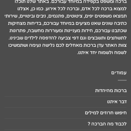
ברכה ומשפט בקפידה במיוחד עבורכם. באתר שלנו תוכלו
למצוא ברכה לכל אדם, וברכה לכל אירוע. כמו כן, אצלנו
תמצאו משפטים יפים, ציטוטים, פתגמים, ניבים וביטויים, שירותי
כתיבה שונים שאנו מציעים במיוחד עבורכם, בדיחות מצחיקות
שכתבנו עבורכם, חידות מעניינות ומעוררות מחשבה, פתרונות
לתשחצים ותשבצים וגם דפי צביעה להדפסה לילדים שבינינו.
צוות האתר עדן ברכות מאחלים לכם גלישה נעימה ושתמשיכו
לשמח ולשמוח יחד איתנו.
עמודים
ברכות מהיהדות
דבר איתנו
חיפוש חרוזים למילים
לכבוד מה הברכה ?