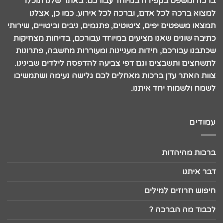
ברכה ומשפט בקפידה במיוחד עבורכם. באתר שלנו תוכלו
למצוא ברכה לכל אדם, וברכה לכל אירוע. כמו כן, אצלנו
תמצאו משפטים יפים, ציטוטים, פתגמים, ניבים וביטויים, שירותי
כתיבה שונים שאנו מציעים במיוחד עבורכם, בדיחות מצחיקות
שכתבנו עבורכם, חידות מעניינות ומעוררות מחשבה, פתרונות
לתשחצים ותשבצים וגם דפי צביעה להדפסה לילדים שבינינו.
צוות האתר עדן ברכות מאחלים לכם גלישה נעימה ושתמשיכו
לשמח ולשמוח יחד איתנו.
עמודים
ברכות מהיהדות
דבר איתנו
חיפוש חרוזים למילים
לכבוד מה הברכה ?