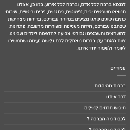
למצוא ברכה לכל אדם, וברכה לכל אירוע. כמו כן, אצלנו
תמצאו משפטים יפים, ציטוטים, פתגמים, ניבים וביטויים, שירותי
כתיבה שונים שאנו מציעים במיוחד עבורכם, בדיחות מצחיקות
שכתבנו עבורכם, חידות מעניינות ומעוררות מחשבה, פתרונות
לתשחצים ותשבצים וגם דפי צביעה להדפסה לילדים שבינינו.
צוות האתר עדן ברכות מאחלים לכם גלישה נעימה ושתמשיכו
לשמח ולשמוח יחד איתנו.
עמודים
ברכות מהיהדות
דבר איתנו
חיפוש חרוזים למילים
לכבוד מה הברכה ?
לכבוד מי הברכה ?