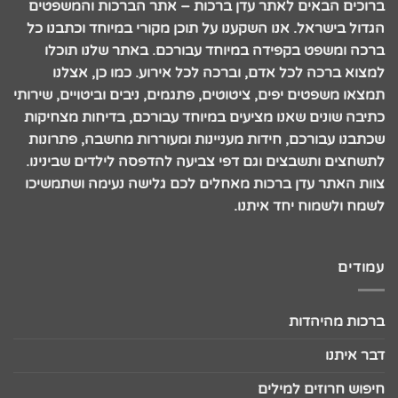
ברוכים הבאים לאתר עדן ברכות – אתר הברכות והמשפטים
הגדול בישראל. אנו השקענו על תוכן מקורי במיוחד וכתבנו כל
ברכה ומשפט בקפידה במיוחד עבורכם. באתר שלנו תוכלו
למצוא ברכה לכל אדם, וברכה לכל אירוע. כמו כן, אצלנו
תמצאו משפטים יפים, ציטוטים, פתגמים, ניבים וביטויים, שירותי
כתיבה שונים שאנו מציעים במיוחד עבורכם, בדיחות מצחיקות
שכתבנו עבורכם, חידות מעניינות ומעוררות מחשבה, פתרונות
לתשחצים ותשבצים וגם דפי צביעה להדפסה לילדים שבינינו.
צוות האתר עדן ברכות מאחלים לכם גלישה נעימה ושתמשיכו
לשמח ולשמוח יחד איתנו.
עמודים
ברכות מהיהדות
דבר איתנו
חיפוש חרוזים למילים