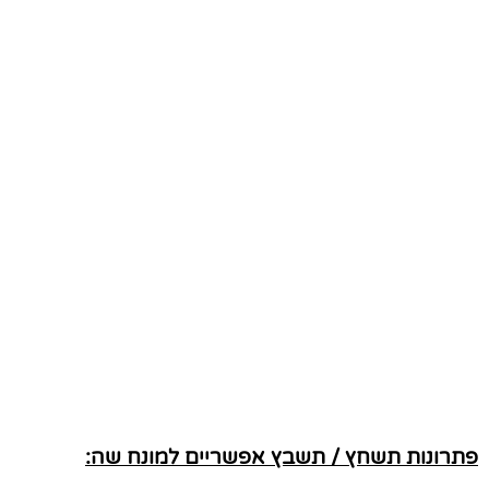
פתרונות תשחץ / תשבץ אפשריים למונח שה: