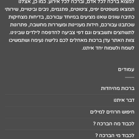
למצוא ברכה לכל אדם, וברכה לכל אירוע. כמו כן, אצלנו
תמצאו משפטים יפים, ציטוטים, פתגמים, ניבים וביטויים, שירותי
כתיבה שונים שאנו מציעים במיוחד עבורכם, בדיחות מצחיקות
שכתבנו עבורכם, חידות מעניינות ומעוררות מחשבה, פתרונות
לתשחצים ותשבצים וגם דפי צביעה להדפסה לילדים שבינינו.
צוות האתר עדן ברכות מאחלים לכם גלישה נעימה ושתמשיכו
לשמח ולשמוח יחד איתנו.
עמודים
ברכות מהיהדות
דבר איתנו
חיפוש חרוזים למילים
לכבוד מה הברכה ?
לכבוד מי הברכה ?