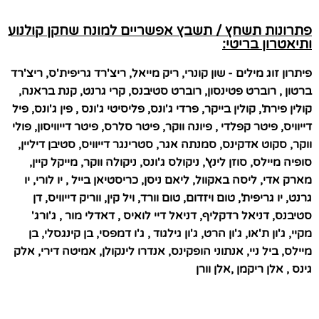
פתרונות תשחץ / תשבץ אפשריים למונח שחקן קולנוע
ותיאטרון בריטי:
פיתרון זוג מילים - שון קונרי, ריק מייאל, ריצ'רד גריפית'ס, ריצ'רד
ברטון , רוברט פטינסון, רוברט סטיבנס, קרי גרנט, קנת בראנה,
קולין פירת', קולין בייקר, פרדי ג'ונס, פליסיטי ג'ונס , פין ג'ונס, פיל
דייוויס, פיטר קפלדי , פיונה ווקר, פיטר סלרס, פיטר דייוויסון, פולי
ווקר, סקוט אדקינס, סמנתה אגר, סטרינגר דייוויס, סטיבן דיליין,
סופיה מיילס, סוזן לינץ', ניקולס ג'ונס, ניקולה ווקר, מייקל קיין,
מארק אדי, ליסה באקוול, ליאם ניסן, כריסטיאן בייל , יו לורי, יו
גרנט, יו גריפית', טום ויזדום, טום וורד, ויל קין, ווריק דייוויס, דן
סטיבנס, דניאל רדקליף, דניאל דיי לואיס , דאדלי מור , ג'ורג'
מקיי, ג'ון ת'או, ג'ון הרט, ג'ון גילגוד , ג'ו דמפסי, בן קינגסלי, בן
מיילס, ביל ניי, אנתוני הופקינס, אנדרו לינקולן, אמיטה דירי, אלק
גינס , אלן ריקמן ,אלן וורן