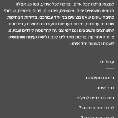
למצוא ברכה לכל אדם, וברכה לכל אירוע. כמו כן, אצלנו
תמצאו משפטים יפים, ציטוטים, פתגמים, ניבים וביטויים, שירותי
כתיבה שונים שאנו מציעים במיוחד עבורכם, בדיחות מצחיקות
שכתבנו עבורכם, חידות מעניינות ומעוררות מחשבה, פתרונות
לתשחצים ותשבצים וגם דפי צביעה להדפסה לילדים שבינינו.
צוות האתר עדן ברכות מאחלים לכם גלישה נעימה ושתמשיכו
לשמח ולשמוח יחד איתנו.
עמודים
ברכות מהיהדות
דבר איתנו
חיפוש חרוזים למילים
לכבוד מה הברכה ?
לכבוד מי הברכה ?