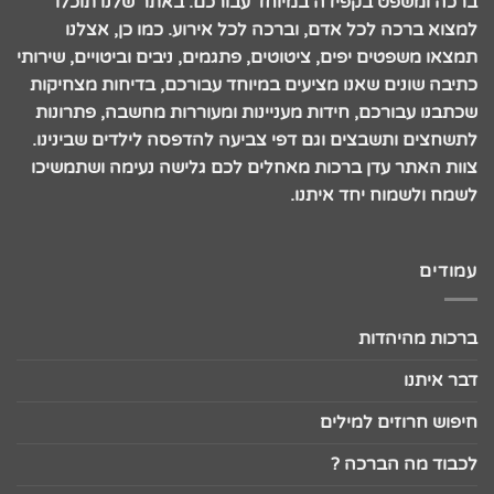
ברכה ומשפט בקפידה במיוחד עבורכם. באתר שלנו תוכלו
למצוא ברכה לכל אדם, וברכה לכל אירוע. כמו כן, אצלנו
תמצאו משפטים יפים, ציטוטים, פתגמים, ניבים וביטויים, שירותי
כתיבה שונים שאנו מציעים במיוחד עבורכם, בדיחות מצחיקות
שכתבנו עבורכם, חידות מעניינות ומעוררות מחשבה, פתרונות
לתשחצים ותשבצים וגם דפי צביעה להדפסה לילדים שבינינו.
צוות האתר עדן ברכות מאחלים לכם גלישה נעימה ושתמשיכו
לשמח ולשמוח יחד איתנו.
עמודים
ברכות מהיהדות
דבר איתנו
חיפוש חרוזים למילים
לכבוד מה הברכה ?