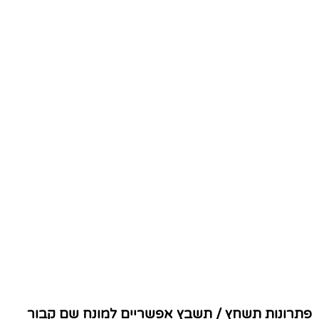
פתרונות תשחץ / תשבץ אפשריים למונח שם קבור