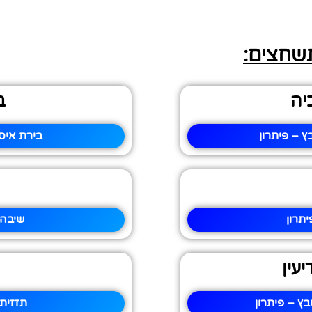
תשחצים:
יה
ב
 – פיתרון
בירת איס
תרון
שיבה 
עין
ץ – פיתרון
תזזיתי