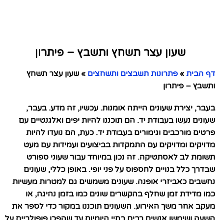
שעון עצר תשחץ ותשבץ – פיתרון
דף הבית
»
פתרונות תשבצים ותשחצים
»
שעון עצר תשחץ
ותשבץ – פיתרון
בעבר, יצירת שעונים הייתה אומנות. עכשיו, זה מדע. בעבר,
שעונים נעשו בעבודת יד. הם תוכננו להיות יפים ואלגנטיים עם
פרטים מורכבים וגימורים בעבודת יד. כעת, הם נועדו להיות
מדויקים ומדויקים עם התמקדות בביצועים ועמידות עם מעט
תשומת לב לאסתטיקה. זה נכון במיוחד עבור שעוני ספורט
שבדרך כלל בנויים לחספוס על פני יופי. באופן כללי, שעונים
נחשבים כאביזרי אופנה. שעונים משמשים גם למטרות מעשיות
כמו מדידת זמן שחלף בהקשרים שונים כמו בזמן נהיגה, או
מעקב אחר משך האירוע. השעונים תוכננו במקור כדי לספר את
השעה ושימשו אנשים רבים בחיי היומיום עד שהפכו פופולריים על