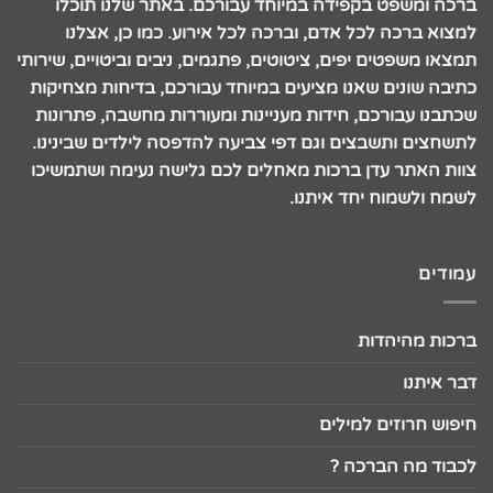
ברכה ומשפט בקפידה במיוחד עבורכם. באתר שלנו תוכלו
למצוא ברכה לכל אדם, וברכה לכל אירוע. כמו כן, אצלנו
תמצאו משפטים יפים, ציטוטים, פתגמים, ניבים וביטויים, שירותי
כתיבה שונים שאנו מציעים במיוחד עבורכם, בדיחות מצחיקות
שכתבנו עבורכם, חידות מעניינות ומעוררות מחשבה, פתרונות
לתשחצים ותשבצים וגם דפי צביעה להדפסה לילדים שבינינו.
צוות האתר עדן ברכות מאחלים לכם גלישה נעימה ושתמשיכו
לשמח ולשמוח יחד איתנו.
עמודים
ברכות מהיהדות
דבר איתנו
חיפוש חרוזים למילים
לכבוד מה הברכה ?