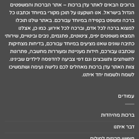
ברוכים הבאים לאתר עדן ברכות – אתר הברכות והמשפטים
הגדול בישראל. אנו השקענו על תוכן מקורי במיוחד וכתבנו כל
ברכה ומשפט בקפידה במיוחד עבורכם. באתר שלנו תוכלו
למצוא ברכה לכל אדם, וברכה לכל אירוע. כמו כן, אצלנו
תמצאו משפטים יפים, ציטוטים, פתגמים, ניבים וביטויים, שירותי
כתיבה שונים שאנו מציעים במיוחד עבורכם, בדיחות מצחיקות
שכתבנו עבורכם, חידות מעניינות ומעוררות מחשבה, פתרונות
לתשחצים ותשבצים וגם דפי צביעה להדפסה לילדים שבינינו.
צוות האתר עדן ברכות מאחלים לכם גלישה נעימה ושתמשיכו
לשמח ולשמוח יחד איתנו.
עמודים
ברכות מהיהדות
דבר איתנו
חיפוש חרוזים למילים