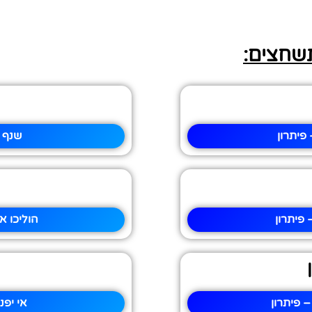
תשחצים:
פיתרון
שנף 
פיתרון
הוליכו א
– פיתרון
אי יפנ