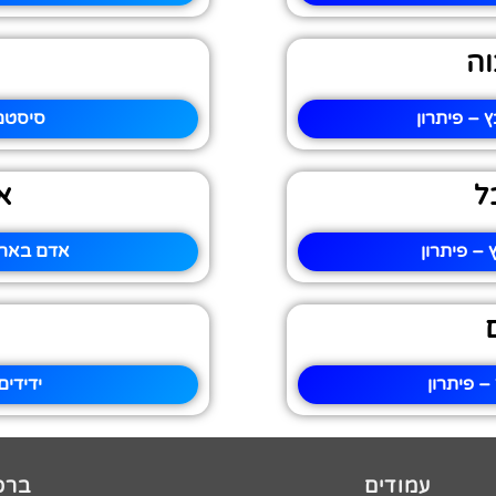
וה
 – פיתרון
סיסטם 
ל
א
– פיתרון
אדם בארמ
– פיתרון
ידידי
עמודים
ברכו