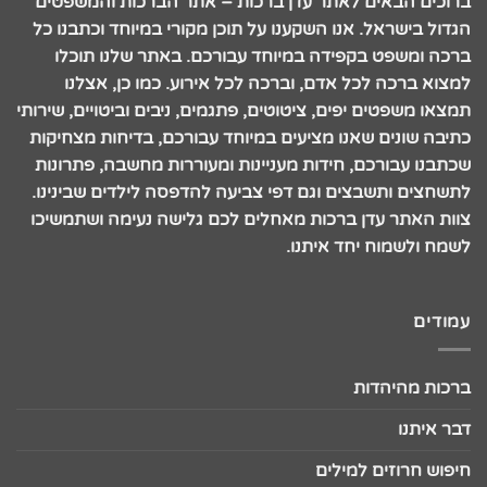
ברוכים הבאים לאתר עדן ברכות – אתר הברכות והמשפטים
הגדול בישראל. אנו השקענו על תוכן מקורי במיוחד וכתבנו כל
ברכה ומשפט בקפידה במיוחד עבורכם. באתר שלנו תוכלו
למצוא ברכה לכל אדם, וברכה לכל אירוע. כמו כן, אצלנו
תמצאו משפטים יפים, ציטוטים, פתגמים, ניבים וביטויים, שירותי
כתיבה שונים שאנו מציעים במיוחד עבורכם, בדיחות מצחיקות
שכתבנו עבורכם, חידות מעניינות ומעוררות מחשבה, פתרונות
לתשחצים ותשבצים וגם דפי צביעה להדפסה לילדים שבינינו.
צוות האתר עדן ברכות מאחלים לכם גלישה נעימה ושתמשיכו
לשמח ולשמוח יחד איתנו.
עמודים
ברכות מהיהדות
דבר איתנו
חיפוש חרוזים למילים