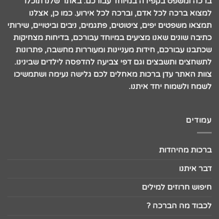
ברכה ומשפט בקפידה במיוחד עבורכם. באתר שלנו תוכלו
למצוא ברכה לכל אדם, וברכה לכל אירוע. כמו כן, אצלנו
תמצאו משפטים יפים, ציטוטים, פתגמים, ניבים וביטויים, שירותי
כתיבה שונים שאנו מציעים במיוחד עבורכם, בדיחות מצחיקות
שכתבנו עבורכם, חידות מעניינות ומעוררות מחשבה, פתרונות
לתשחצים ותשבצים וגם דפי צביעה להדפסה לילדים שבינינו.
צוות האתר עדן ברכות מאחלים לכם גלישה נעימה ושתמשיכו
לשמח ולשמוח יחד איתנו.
עמודים
ברכות מהיהדות
דבר איתנו
חיפוש חרוזים למילים
לכבוד מה הברכה ?