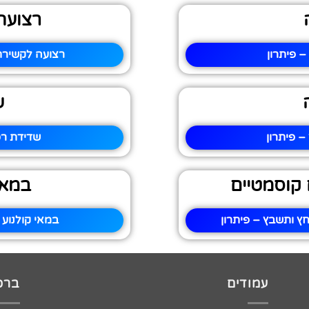
רצועה
 פיתרון
רצועה לקשירת
ש
 פיתרון
שדידת רכ
 קוסמטיים
במאי
ץ ותשבץ – פיתרון
במאי קולנוע 
עמודים
ברכו