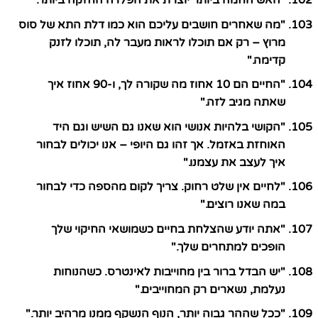
"האש החמה ביותר יוצרת את הפלדה החזקה ביותר."
"מה שאחרים חושבים עליכם הוא כמו דלת התא של סוס
מרוץ – רק אם תוכלו לראות מעבר לה, תוכלו לזנק
קדימה."
"החיים הם 10 אחוז מה שקורה לך, ו-90 אחוז איך
שאתה מגיב לזה."
"הקושי בלהיות אנושי הוא שאנו גם השיש וגם היד
האוחזת באזמל. אך זהו גם היופי – אנו יכולים לבחור
איך לעצב את עצמנו."
"לחיים אין שלט רחוק. צריך לקום מהספה כדי לבחור
במה שאנו רוצים."
"אתה יודע שהצלחת בחיים כשמושאי החיקוי שלך
הופכים למתחרים שלך."
"יש הבדל ברור בין מחוייבות לאינטרס. כשהנוחות
נעלמת, נשארים רק המחוייבים."
"ככל שההר גבוה יותר, הנוף הנשקף ממנו מרהיב יותר."