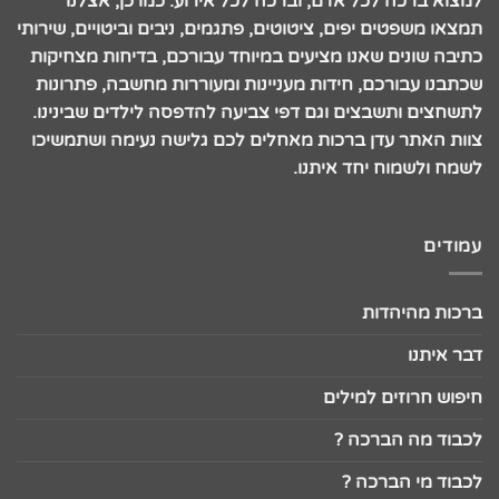
למצוא ברכה לכל אדם, וברכה לכל אירוע. כמו כן, אצלנו
תמצאו משפטים יפים, ציטוטים, פתגמים, ניבים וביטויים, שירותי
כתיבה שונים שאנו מציעים במיוחד עבורכם, בדיחות מצחיקות
שכתבנו עבורכם, חידות מעניינות ומעוררות מחשבה, פתרונות
לתשחצים ותשבצים וגם דפי צביעה להדפסה לילדים שבינינו.
צוות האתר עדן ברכות מאחלים לכם גלישה נעימה ושתמשיכו
לשמח ולשמוח יחד איתנו.
עמודים
ברכות מהיהדות
דבר איתנו
חיפוש חרוזים למילים
לכבוד מה הברכה ?
לכבוד מי הברכה ?