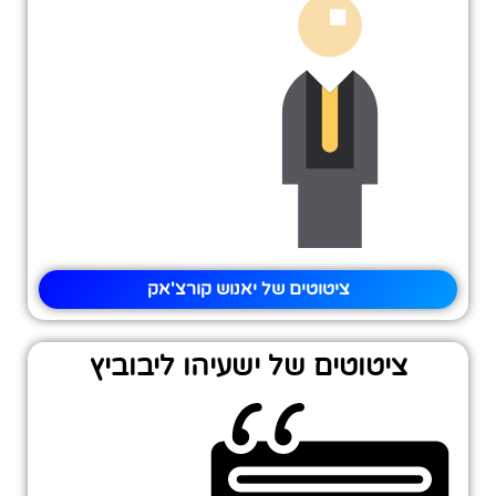
ציטוטים של יאנוש קורצ'אק
ציטוטים של ישעיהו ליבוביץ