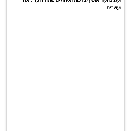
ועננים ועוד אוסיף ברכות ואיחולים שתחיה עד מאה
ועשרים.